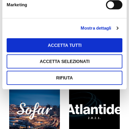
Marketing
Mostra dettagli
The Genoeser
TPW
ACCETTA TUTTI
Una città, una
Toscana
ACCETTA SELEZIONATI
rivista
Photographic
immaginaria.
Workshop.
RIFIUTA