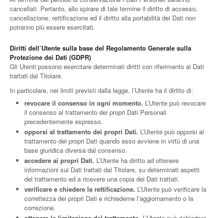
cancellati. Pertanto, allo spirare di tale termine il diritto di accesso,
cancellazione, rettificazione ed il diritto alla portabilità dei Dati non
potranno più essere esercitati.
Diritti dell’Utente sulla base del Regolamento Generale sulla
Protezione dei Dati (GDPR)
Gli Utenti possono esercitare determinati diritti con riferimento ai Dati
trattati dal Titolare.
In particolare, nei limiti previsti dalla legge, l’Utente ha il diritto di:
revocare il consenso in ogni momento.
L’Utente può revocare
il consenso al trattamento dei propri Dati Personali
precedentemente espresso.
opporsi al trattamento dei propri Dati.
L’Utente può opporsi al
trattamento dei propri Dati quando esso avviene in virtù di una
base giuridica diversa dal consenso.
accedere ai propri Dati.
L’Utente ha diritto ad ottenere
informazioni sui Dati trattati dal Titolare, su determinati aspetti
del trattamento ed a ricevere una copia dei Dati trattati.
verificare e chiedere la rettificazione.
L’Utente può verificare la
correttezza dei propri Dati e richiederne l’aggiornamento o la
correzione.
ottenere la limitazione del trattamento.
L’Utente può richiedere