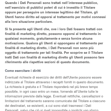
Quando i Dati Personali sono trattati nell’interesse pubblico,
nell’esercizio di pubblici poteri di cui è investito il Titolare
oppure per perseguire un interesse legittimo del Titolare, gli
Utenti hanno diritto ad opporsi al trattamento per motivi connessi
alla loro situazione particolare.
Si fa presente agli Utenti che, ove i loro Dati fossero trattati con
finalità di marketing diretto, possono opporsi al trattamento in
qualsiasi momento, gratuitamente e senza fornire alcuna
motivazione. Qualora gli Utenti si oppongano al trattamento per
finalità di marketing diretto, i Dati Personali non sono più
oggetto di trattamento per tali finalità. Per scoprire se il Titolare
tratti Dati con finalità di marketing diretto gli Utenti possono fare
riferimento alle rispettive sezioni di questo documento.
Come esercitare i diritti
Eventuali richieste di esercizio dei diritti dell'Utente possono essere
indirizzate al Titolare attraverso i recapiti forniti in questo documento.
La richiesta è gratuita e il Titolare risponderà nel più breve tempo
possibile, in ogni caso entro un mese, fornendo all’Utente tutte le
informazioni previste dalla legge. Eventuali rettifiche, cancellazioni o
limitazioni del trattamento saranno comunicate dal Titolare a ciascuno
dei destinatari, se esistenti, a cui sono stati trasmessi i Dati
Personali, salvo che ciò si riveli impossibile o implichi uno sforzo