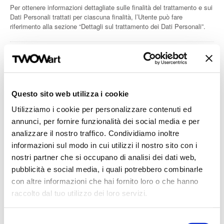
Per ottenere informazioni dettagliate sulle finalità del trattamento e sui
Dati Personali trattati per ciascuna finalità, l’Utente può fare
riferimento alla sezione “Dettagli sul trattamento dei Dati Personali”.
Dettagli sul trattamento dei Dati Personali
I Dati Personali sono raccolti per le seguenti finalità ed utilizzando i
seguenti servizi:
Questo sito web utilizza i cookie
Contattare l'Utente
Utilizziamo i cookie per personalizzare contenuti ed
annunci, per fornire funzionalità dei social media e per
analizzare il nostro traffico. Condividiamo inoltre
Gestione dei tag
informazioni sul modo in cui utilizzi il nostro sito con i
nostri partner che si occupano di analisi dei dati web,
Protezione da spam e bot
pubblicità e social media, i quali potrebbero combinarle
con altre informazioni che hai fornito loro o che hanno
raccolto dal tuo utilizzo dei loro servizi.
Pubblicità
Selezione